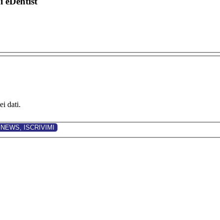
di eDentist
i dati.