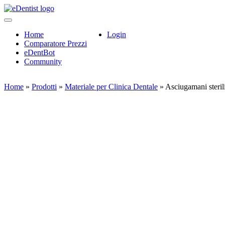
Home
Login
Comparatore Prezzi
eDentBot
Community
Home
»
Prodotti
»
Materiale per Clinica Dentale
»
Asciugamani steri