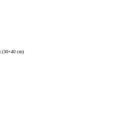
li (30×40 cm)