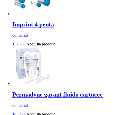
Imprint 4 penta
dontalia.it
157,38
€
Acquista prodotto
Permadyne garant fluido cartucce
dontalia.it
143,47
€
Acquista prodotto