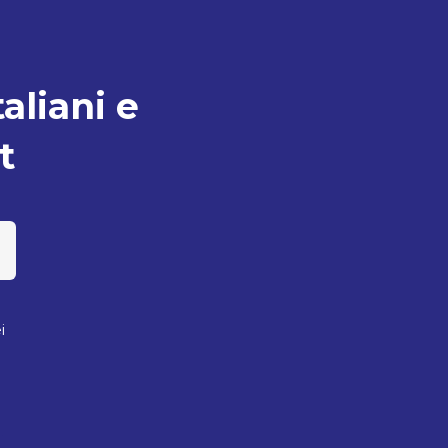
taliani e
t
i