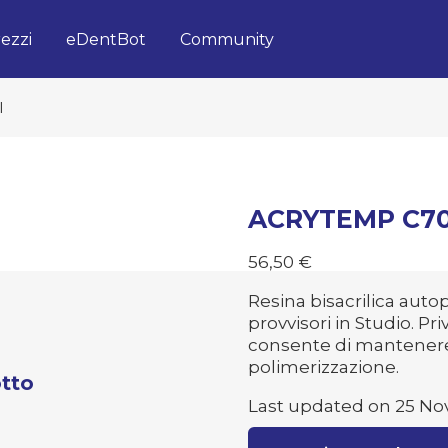
ezzi
eDentBot
Community
l
ACRYTEMP C70
56,50
€
Resina bisacrilica auto
provvisori in Studio. P
consente di mantenere
polimerizzazione.
tto
Last updated on 25 No