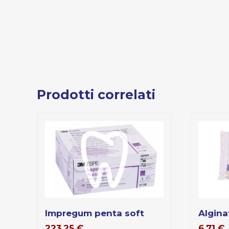
Prodotti correlati
impregum penta soft
algi
223,25
€
6,71
€