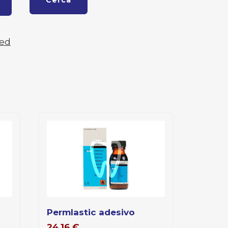
Cerca
zed
permlastic adesivo
24,16
€