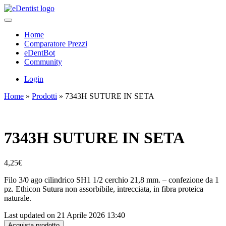
Home
Comparatore Prezzi
eDentBot
Community
Login
Home
»
Prodotti
»
7343H SUTURE IN SETA
7343H SUTURE IN SETA
4,25
€
Filo 3/0 ago cilindrico SH1 1/2 cerchio 21,8 mm. – confezione da 1
pz. Ethicon Sutura non assorbibile, intrecciata, in fibra proteica
naturale.
Last updated on 21 Aprile 2026 13:40
Acquista prodotto