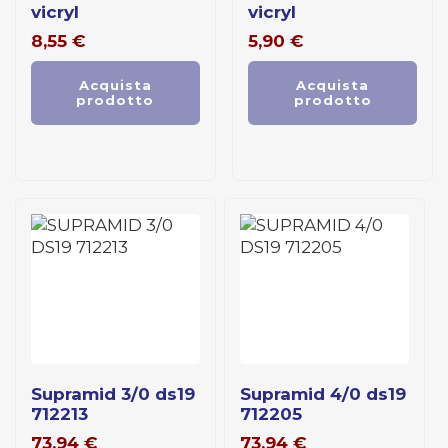
vicryl
vicryl
8,55
€
5,90
€
Acquista
Acquista
prodotto
prodotto
supramid 3/0 ds19
supramid 4/0 ds19
712213
712205
73,94
€
73,94
€