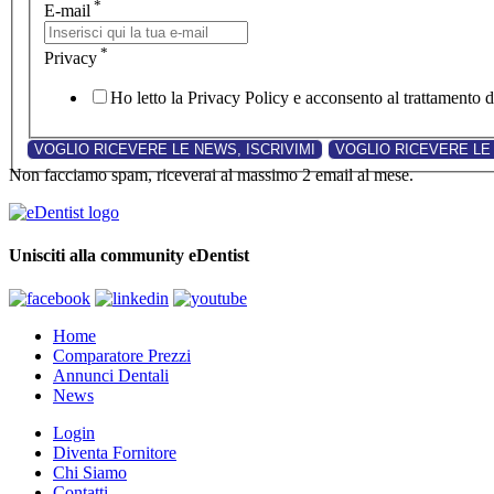
*
E-mail
*
Privacy
Ho letto la Privacy Policy e acconsento al trattamento de
Non facciamo spam, riceverai al massimo 2 email al mese.
Unisciti alla community eDentist
Home
Comparatore Prezzi
Annunci Dentali
News
Login
Diventa Fornitore
Chi Siamo
Contatti