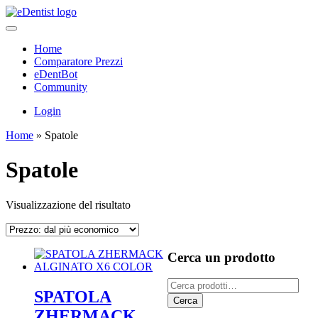
Home
Comparatore Prezzi
eDentBot
Community
Login
Home
»
Spatole
Spatole
Visualizzazione del risultato
Cerca un prodotto
Cerca:
SPATOLA
Cerca
ZHERMACK