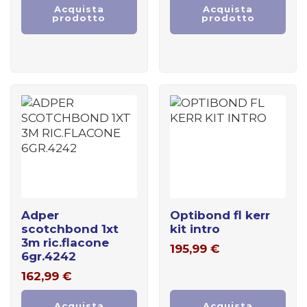
Acquista
Acquista
prodotto
prodotto
adper
optibond fl kerr
scotchbond 1xt
kit intro
3m ric.flacone
195,99
€
6gr.4242
162,99
€
Acquista
Acquista