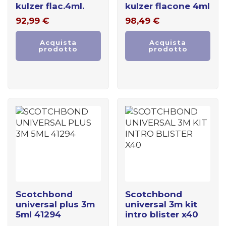
kulzer flac.4ml.
kulzer flacone 4ml
92,99
€
98,49
€
Acquista
Acquista
prodotto
prodotto
scotchbond
scotchbond
universal plus 3m
universal 3m kit
5ml 41294
intro blister x40