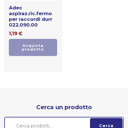
adec
aspiraz.ric.fermo
per raccordi durr
022.090.00
1,19
€
Acquista
prodotto
Cerca un prodotto
Cerca:
Cerca