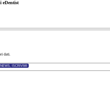
di eDentist
i dati.