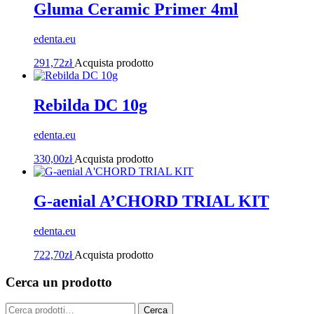
Gluma Ceramic Primer 4ml
edenta.eu
291,72
zł
Acquista prodotto
Rebilda DC 10g
edenta.eu
330,00
zł
Acquista prodotto
G-aenial A’CHORD TRIAL KIT
edenta.eu
722,70
zł
Acquista prodotto
Cerca un prodotto
Cerca:
Cerca