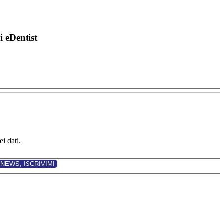
di eDentist
i dati.