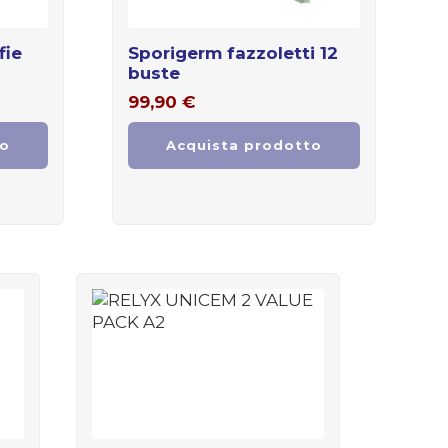
fie
sporigerm fazzoletti 12
buste
99,90
€
to
Acquista prodotto