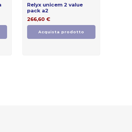
a
relyx unicem 2 value
pack a2
266,60
€
Acquista prodotto