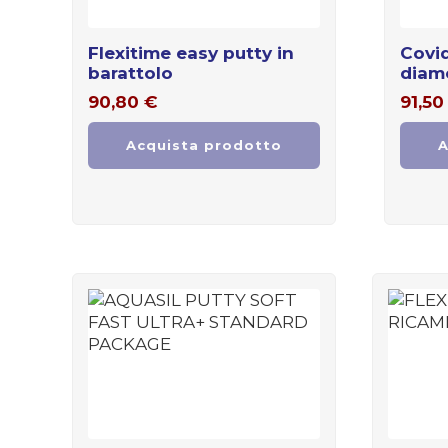
flexitime easy putty in
covid safe kit maniglie
barattolo
diam
90,80
€
91,50
Acquista prodotto
A