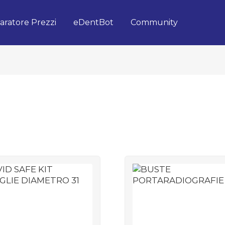
ratore Prezzi
eDentBot
Community
:
mico