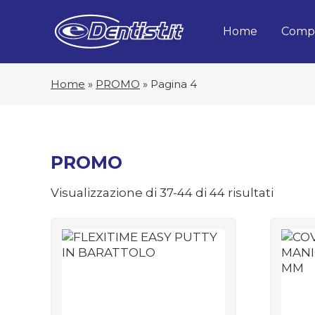
Home
Compa
Home
»
PROMO
»
Pagina 4
PROMO
Prezzo
Visualizzazione di 37-44 di 44 risultati
dal
più
econo