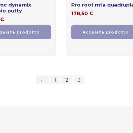
pro root mta quadrupl
io putty
178,50
€
€
quista prodotto
Acquista prodotto
←
1
2
3
4