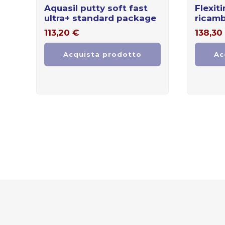
aquasil putty soft fast
flexitime dynamix
ultra+ standard package
ricamb
113,20
€
138,30
Acquista prodotto
Ac