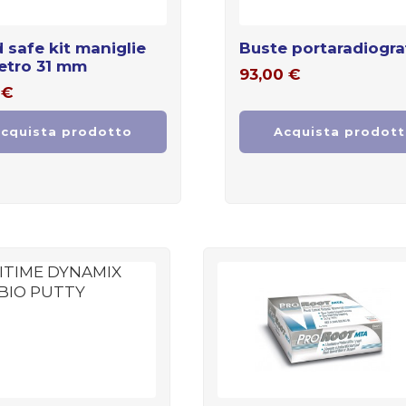
buste portaradiogra
etro 31 mm
93,00
€
€
cquista prodotto
Acquista prodot