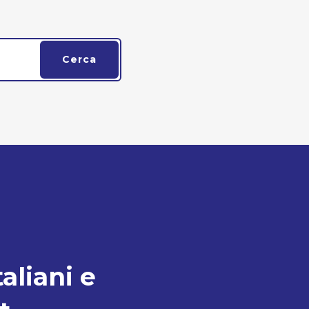
Cerca
taliani e