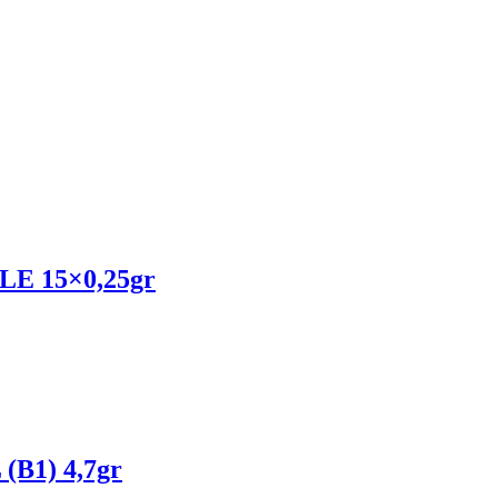
 15×0,25gr
B1) 4,7gr