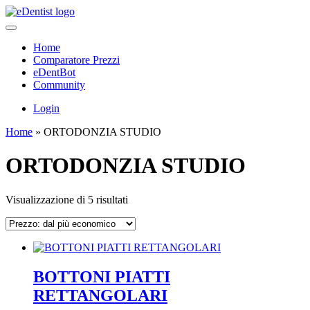
Home
Comparatore Prezzi
eDentBot
Community
Login
Home
»
ORTODONZIA STUDIO
ORTODONZIA STUDIO
Prezzo:
Visualizzazione di 5 risultati
dal
più
economico
BOTTONI PIATTI
RETTANGOLARI