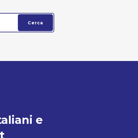
Cerca
taliani e
t