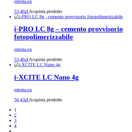
edenta.eu
53,46
zł
Acquista prodotto
i-PRO LC 8g – cemento provvisorio
fotopolimerizzabile
edenta.eu
53,46
zł
Acquista prodotto
i-XCITE LC Nano 4g
edenta.eu
56,43
zł
Acquista prodotto
1
2
3
4
…