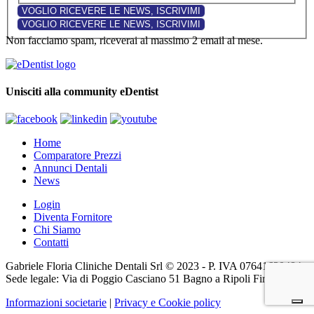
Non facciamo spam, riceverai al massimo 2 email al mese.
Unisciti alla community eDentist
Home
Comparatore Prezzi
Annunci Dentali
News
Login
Diventa Fornitore
Chi Siamo
Contatti
Gabriele Floria Cliniche Dentali Srl © 2023 - P. IVA 07641630484 -
Sede legale: Via di Poggio Casciano 51 Bagno a Ripoli Firenze (FI)
Informazioni societarie
|
Privacy e Cookie policy