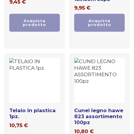
9,45
€
9,95
€
Acquista
Acquista
prodotto
prodotto
telaio in plastica
cunei legno hawe
1pz.
823 assortimento
100pz
10,75
€
10,80
€