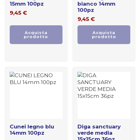
15mm 100pz
bianco 14mm
100pz
9,45
€
9,45
€
Acquista
Acquista
prodotto
prodotto
cunei legno blu
diga sanctuary
14mm 100pz
verde media
15x15cm 36pz