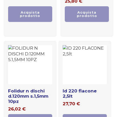
25,80
€
Acquista
Acquista
prodotto
prodotto
folidur n dischi
id 220 flacone
d.120mm s.1,5mm
2,5lt
10pz
27,70
€
26,02
€