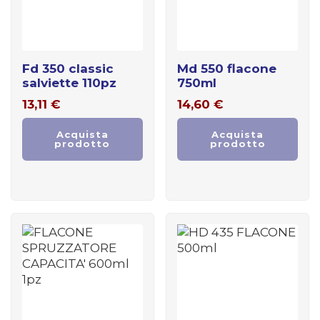
fd 350 classic
md 550 flacone
salviette 110pz
750ml
13,11
€
14,60
€
Acquista
Acquista
prodotto
prodotto