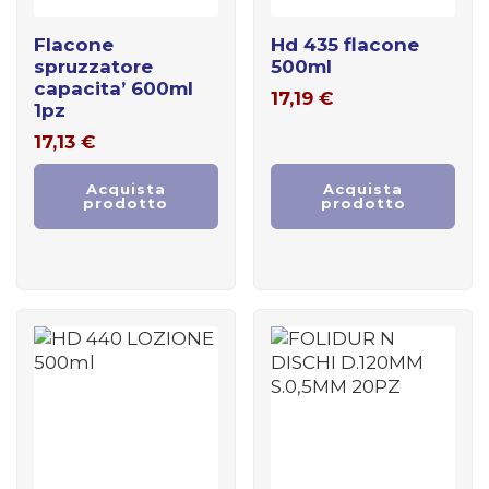
flacone
hd 435 flacone
spruzzatore
500ml
capacita’ 600ml
17,19
€
1pz
17,13
€
Acquista
Acquista
prodotto
prodotto