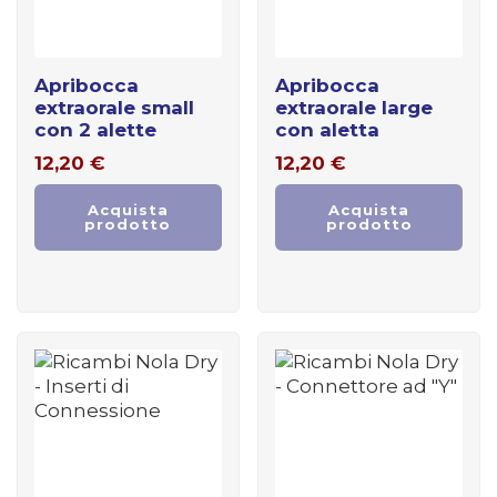
apribocca
apribocca
extraorale small
extraorale large
con 2 alette
con aletta
12,20
€
12,20
€
Acquista
Acquista
prodotto
prodotto