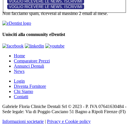
Non facciamo spam, riceverai al massimo 2 email al mese.
Unisciti alla community eDentist
Home
Comparatore Prezzi
Annunci Dentali
News
Login
Diventa Fornitore
Chi Siamo
Contatti
Gabriele Floria Cliniche Dentali Srl © 2023 - P. IVA 07641630484 -
Sede legale: Via di Poggio Casciano 51 Bagno a Ripoli Firenze (FI)
Informazioni societarie
|
Privacy e Cookie policy