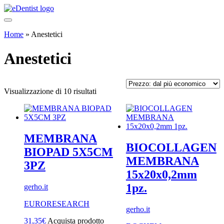
Home
»
Anestetici
Anestetici
Prezzo:
Visualizzazione di 10 risultati
dal
più
economico
MEMBRANA
BIOCOLLAGEN
BIOPAD 5X5CM
MEMBRANA
3PZ
15x20x0,2mm
1pz.
gerho.it
EURORESEARCH
gerho.it
31,35
€
Acquista prodotto