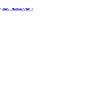
i@ambulatoriorecchia.
it