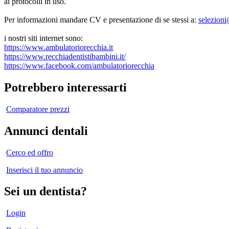
ai protocolli in uso.
Per informazioni mandare CV e presentazione di se stessi a:
selezion
i nostri siti internet sono:
https://www.ambulatoriorecchia.it
https://www.
recchiadentistibambini.it/
https://www.facebook.com/
ambulatoriorecchia
Potrebbero interessarti
Comparatore prezzi
Annunci dentali
Cerco ed offro
Inserisci il tuo annuncio
Sei un dentista?
Login