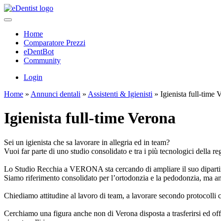
Home
Comparatore Prezzi
eDentBot
Community
Login
Home
»
Annunci dentali
»
Assistenti & Igienisti
»
Igienista full-time 
Igienista full-time Verona
Sei un igienista che sa lavorare in allegria ed in team?
Vuoi far parte di uno studio consolidato e tra i più tecnologici della 
Lo Studio Recchia a VERONA sta cercando di ampliare il suo dipartime
Siamo riferimento consolidato per l’ortodonzia e la pedodonzia, ma an
Chiediamo attitudine al lavoro di team, a lavorare secondo protocolli chi
Cerchiamo una figura anche non di Verona disposta a trasferirsi ed of