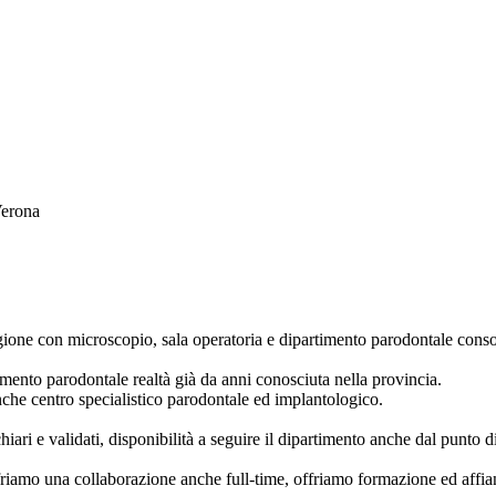
Verona
regione con microscopio, sala operatoria e dipartimento parodontale cons
nto parodontale realtà già da anni conosciuta nella provincia.
che centro specialistico parodontale ed implantologico.
ari e validati, disponibilità a seguire il dipartimento anche dal punto di
friamo una collaborazione anche full-time, o
ffriamo formazione ed affia