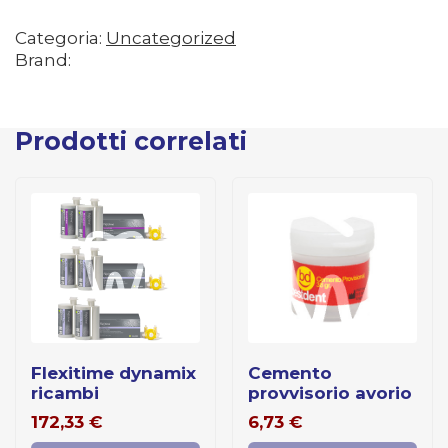
Categoria:
Uncategorized
Brand:
Prodotti correlati
flexitime dynamix
cemento
ricambi
provvisorio avorio
172,33
€
6,73
€