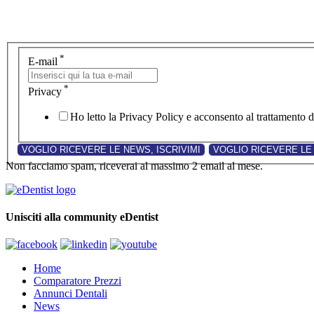
*
E-mail
*
Privacy
Ho letto la Privacy Policy e acconsento al trattamento de
Non facciamo spam, riceverai al massimo 2 email al mese.
Unisciti alla community eDentist
Home
Comparatore Prezzi
Annunci Dentali
News