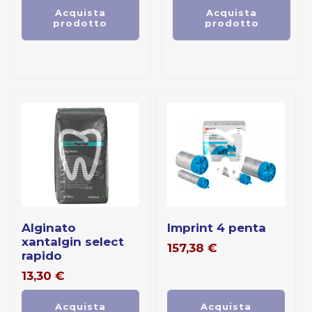
Acquista
Acquista
prodotto
prodotto
alginato
imprint 4 penta
xantalgin select
157,38
€
rapido
13,30
€
Acquista
Acquista