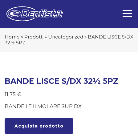
Home
»
Prodotti
»
Uncategorized
»
BANDE LISCE S/DX
32½ 5PZ
BANDE LISCE S/DX 32½ 5PZ
11,75
€
BANDE I E II MOLARE SUP DX
Acquista prodotto