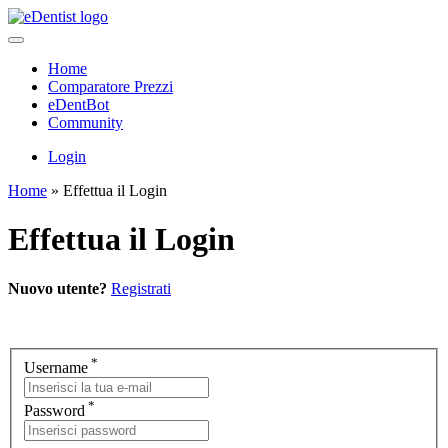
Home
Comparatore Prezzi
eDentBot
Community
Login
Home
»
Effettua il Login
Effettua il Login
Nuovo utente?
Registrati
*
Username
*
Password